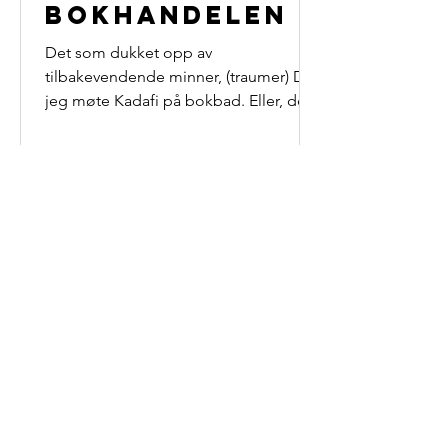
bokhandelen
Det som dukket opp av
tilbakevendende minner, (traumer) Da
jeg møte Kadafi på bokbad. Eller, det
jeg kom i kontakt med følelsesmessig
i...