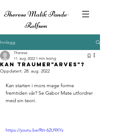
Therese Malik Pande-
Rolfsen
Innlegg
Therese
11. aug. 2022
1 min lesing
Kan traumer"arves"?
Oppdatert:
28. aug. 2022
Kan starten i mors mage forme 
fremtiden vår? Se Gabor Mate utfordrer 
med sin teori.
https://youtu.be/Rtt-62U9XYs